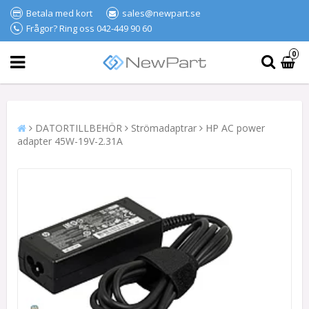
Betala med kort
sales@newpart.se
Frågor? Ring oss 042-449 90 60
0
DATORTILLBEHÖR
Strömadaptrar
HP AC power
adapter 45W-19V-2.31A